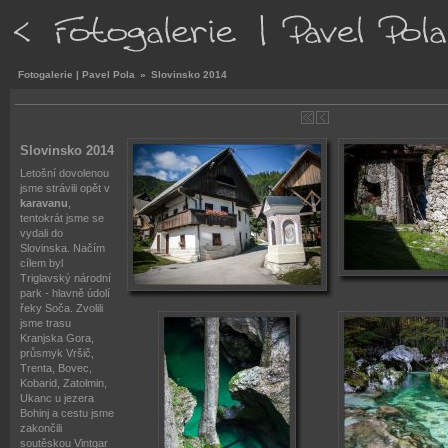
Fotogalerie | Pavel Pola
»
Slovinsko 2014
Slovinsko 2014
Letošní dovolenou
jsme strávili opět v
karavanu
,
tentokrát jsme se
vydali do
Slovinska. Načím
cílem byl
Triglavský národní
park - hlavně údolí
řeky Soča. Zvolili
jsme trasu
Kranjska Gora,
průsmyk Vršič,
Trenta, Bovec,
Kobarid, Zatolmin,
Ukanc u jezera
Bohinj a cestu jsme
zakončili
soutěskou Vintgar