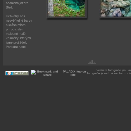
nedaleko jezera
Bled.
Uchvátily nás
neuvěřitelné barvy
a krása místní
přírody, ale i
malebné malé
vesničky, kterými
jsme projížděli.
Posuďte sami.
Veškeré fotografie jsou a
PALADIX foto-on-
fotografie je možné nechat zhot
line