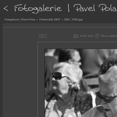
Fotogalerie | Pavel Pola
»
Fototvrďák 2007
»
DSC_7259.jpg