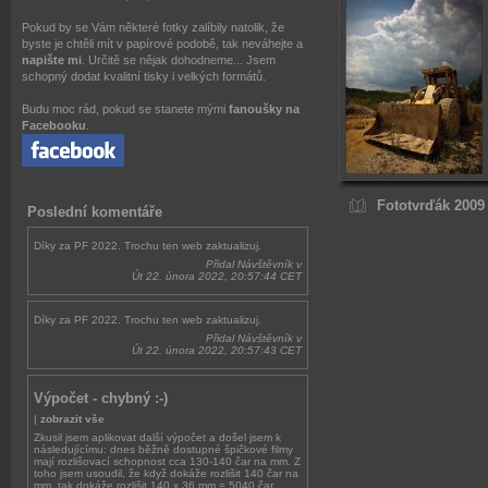
Pokud by se Vám některé fotky zalíbily natolik, že
byste je chtěli mít v papírové podobě, tak neváhejte a
napište mi
. Určitě se nějak dohodneme... Jsem
schopný dodat kvalitní tisky i velkých formátů.
Budu moc rád, pokud se stanete mými
fanoušky na
Facebooku
.
Fototvrďák 2009
Poslední komentáře
Díky za PF 2022. Trochu ten web zaktualizuj.
Přidal Návštěvník v
Út 22. února 2022, 20:57:44 CET
Díky za PF 2022. Trochu ten web zaktualizuj.
Přidal Návštěvník v
Út 22. února 2022, 20:57:43 CET
Výpočet - chybný :-)
|
zobrazit vše
Zkusil jsem aplikovat další výpočet a došel jsem k
následujícímu: dnes běžně dostupné špičkové filmy
mají rozlišovací schopnost cca 130-140 čar na mm. Z
toho jsem usoudil, že když dokáže rozlišit 140 čar na
mm, tak dokáže rozlišit 140 x 36 mm = 5040 čar...