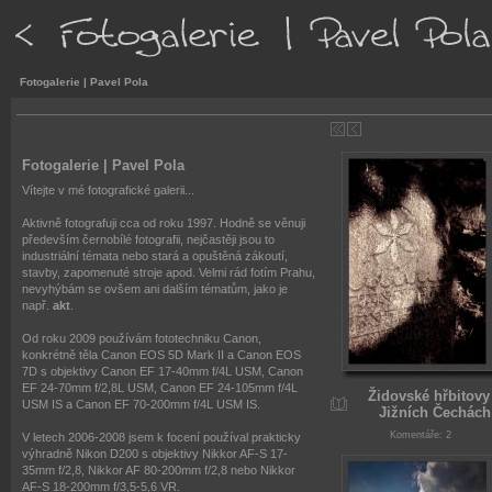
Fotogalerie | Pavel Pola
Fotogalerie | Pavel Pola
Vítejte v mé fotografické galerii...
Aktivně fotografuji cca od roku 1997. Hodně se věnuji
především černobílé fotografii, nejčastěji jsou to
industriální témata nebo stará a opuštěná zákoutí,
stavby, zapomenuté stroje apod. Velmi rád fotím Prahu,
nevyhýbám se ovšem ani dalším tématům, jako je
např.
akt
.
Od roku 2009 používám fototechniku Canon,
konkrétně těla Canon EOS 5D Mark II a Canon EOS
7D s objektivy Canon EF 17-40mm f/4L USM, Canon
EF 24-70mm f/2,8L USM, Canon EF 24-105mm f/4L
Židovské hřbitovy
USM IS a Canon EF 70-200mm f/4L USM IS.
Jižních Čechách
Komentáře: 2
V letech 2006-2008 jsem k focení používal prakticky
výhradně Nikon D200 s objektivy Nikkor AF-S 17-
35mm f/2,8, Nikkor AF 80-200mm f/2,8 nebo Nikkor
AF-S 18-200mm f/3,5-5,6 VR.