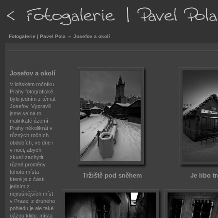
Fotogalerie | Pavel Pola
»
Josefov a okolí
Josefov a okolí
V loňském ročníku
Prahy fotografické
bylo jedním z témat
Josefov. Vypravili
jsme se na to
malinkaté území
Prahy několikrát v
různých ročních
obdobích, ve dne i
v noci, abych
zkusil zachytit
různé proměny
tohoto místa -
Tržiště pod sněhem
Je libo t
které je z části
jedním z
nejrušnějších míst
v Praze, z druhého
pohledu je ale také
oázou klidu, místa