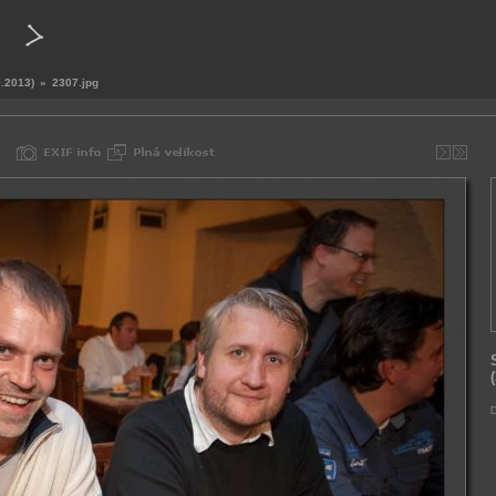
0.2013)
»
2307.jpg
D