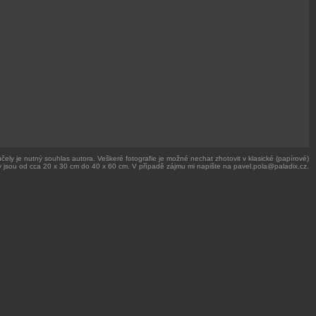
čely je nutný souhlas autora. Veškeré fotografie je možné nechat zhotovit v klasické (papírové)
 jsou od cca 20 x 30 cm do 40 x 60 cm. V případě zájmu mi napište na pavel.pola@paladix.cz.