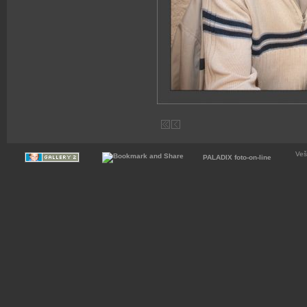
Veš
PALADIX foto-on-line