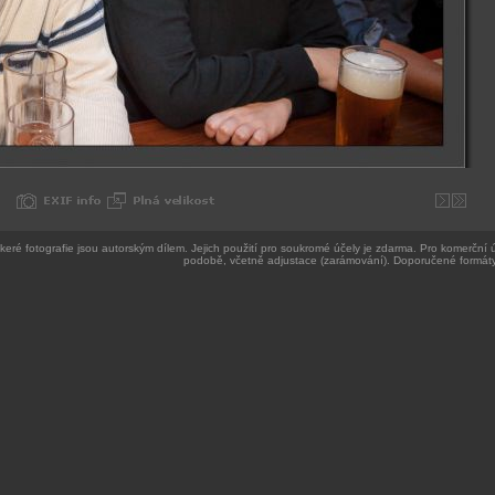
keré fotografie jsou autorským dílem. Jejich použití pro soukromé účely je zdarma. Pro komerční ú
podobě, včetně adjustace (zarámování). Doporučené formáty