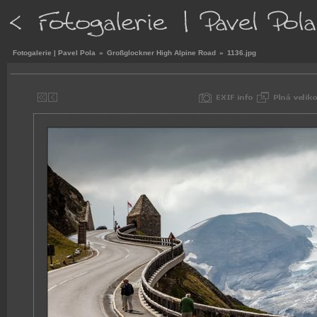
Fotogalerie | Pavel Pola
»
Großglockner High Alpine Road
»
1136.jpg