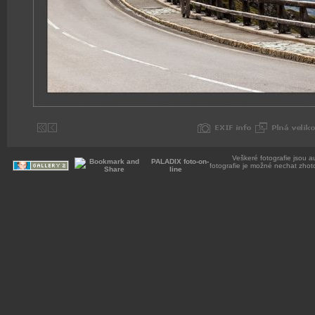
Veškeré fotografie jsou a
PALADIX foto-on-
fotografie je možné nechat zhot
line