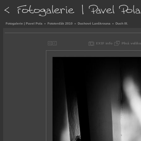
Fotogalerie | Pavel Pola
»
Fototvrďák 2010
»
Duchové Lanškrouna
»
Duch III.