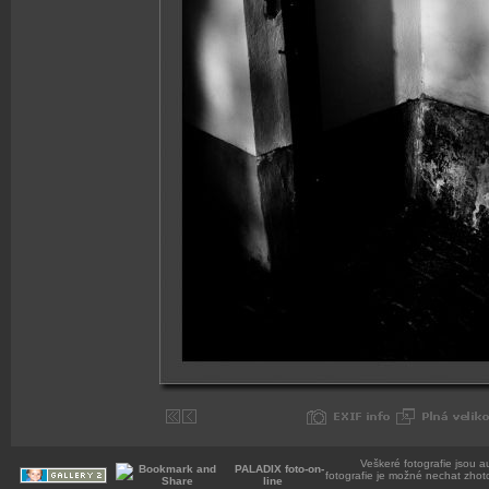
Veškeré fotografie jsou a
PALADIX foto-on-
fotografie je možné nechat zhot
line