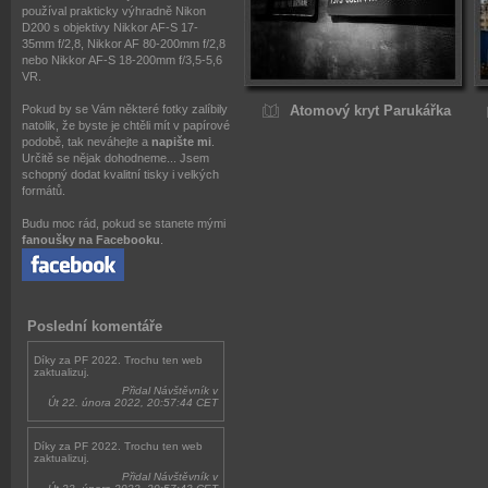
používal prakticky výhradně Nikon
D200 s objektivy Nikkor AF-S 17-
35mm f/2,8, Nikkor AF 80-200mm f/2,8
nebo Nikkor AF-S 18-200mm f/3,5-5,6
VR.
Pokud by se Vám některé fotky zalíbily
Atomový kryt Parukářka
natolik, že byste je chtěli mít v papírové
podobě, tak neváhejte a
napište mi
.
Určitě se nějak dohodneme... Jsem
schopný dodat kvalitní tisky i velkých
formátů.
Budu moc rád, pokud se stanete mými
fanoušky na Facebooku
.
Poslední komentáře
Díky za PF 2022. Trochu ten web
zaktualizuj.
Přidal Návštěvník v
Út 22. února 2022, 20:57:44 CET
Díky za PF 2022. Trochu ten web
zaktualizuj.
Přidal Návštěvník v