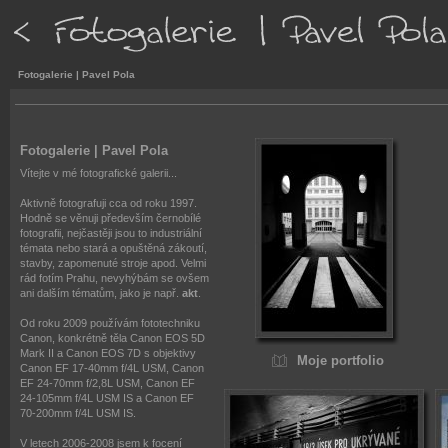
Fotogalerie | Pavel Pola
Fotogalerie | Pavel Pola
Vítejte v mé fotografické galerii...
Aktivně fotografuji cca od roku 1997.
Hodně se věnuji především černobílé
fotografii, nejčastěji jsou to industriální
témata nebo stará a opuštěná zákoutí,
stavby, zapomenuté stroje apod. Velmi
rád fotím Prahu, nevyhýbám se ovšem
ani dalším tématům, jako je např.
akt
.
Od roku 2009 používám fototechniku
Canon, konkrétně těla Canon EOS 5D
Mark II a Canon EOS 7D s objektivy
Moje portfolio
Canon EF 17-40mm f/4L USM, Canon
EF 24-70mm f/2,8L USM, Canon EF
24-105mm f/4L USM IS a Canon EF
70-200mm f/4L USM IS.
V letech 2006-2008 jsem k focení