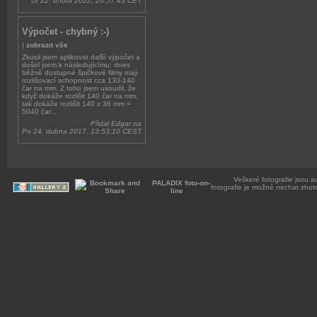
Út 22. února 2022, 20:57:43 CET
Výpočet - chybný :-)
|
zobrazit vše
Zkusil jsem aplikovat další výpočet a
došel jsem k následujícímu: dnes
běžně dostupné špičkové filmy mají
rozlišovací schopnost cca 130-140
čar na mm. Z toho jsem usoudil, že
když dokáže rozlišit 140 čar na mm,
tak dokáže rozlišit 140 x 36 mm =
5040 čar...
Přidal Edgar na
Po 24. dubna 2017, 13:53:10 CEST
Veškeré fotografie jsou a
PALADIX foto-on-
fotografie je možné nechat zhot
line